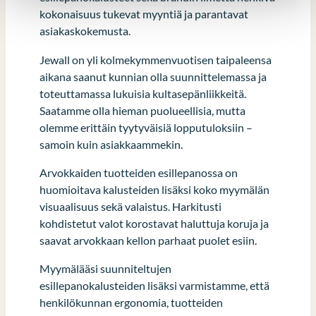
kokonaisuus tukevat myyntiä ja parantavat
asiakaskokemusta.
Jewall on yli kolmekymmenvuotisen taipaleensa
aikana saanut kunnian olla suunnittelemassa ja
toteuttamassa lukuisia kultasepänliikkeitä.
Saatamme olla hieman puolueellisia, mutta
olemme erittäin tyytyväisiä lopputuloksiin –
samoin kuin asiakkaammekin.
Arvokkaiden tuotteiden esillepanossa on
huomioitava kalusteiden lisäksi koko myymälän
visuaalisuus sekä valaistus. Harkitusti
kohdistetut valot korostavat haluttuja koruja ja
saavat arvokkaan kellon parhaat puolet esiin.
Myymälääsi suunniteltujen
esillepanokalusteiden lisäksi varmistamme, että
henkilökunnan ergonomia, tuotteiden