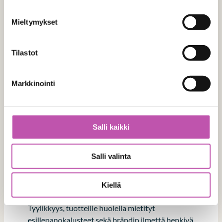
Mieltymykset
Tilastot
Markkinointi
Arvokkaat tuotteet
ansaitsevat
Salli kaikki
arvoisensa
esillepanon
Salli valinta
Kultasepänliikkeen kalustaminen vaatii
Kiellä
suunnittelijalta ymmärrystä toimialasta.
Tyylikkyys, tuotteille huolella mietityt
esillepanokalusteet sekä brändin ilmettä henkivä