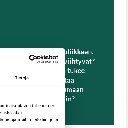
Haluatko optikkoliikkeen,
jossa asiakkaasi viihtyvät?
Esillepanon, joka tukee
Tietoja
myyntiä ja innostaa
asiakasta tutustumaan
erilaisiin kehyksiin?
 ominaisuuksien tukemiseen
tiikka-alan
Ota yhteyttä
ietoja muihin tietoihin, joita