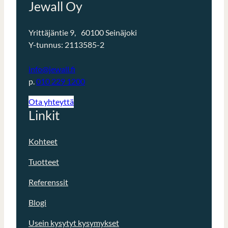
Jewall Oy
Yrittäjäntie 9, 60100 Seinäjoki
Y-tunnus: 2113585-2
info@jewall.fi
p.
010 229 1200
Ota yhteyttä
Linkit
Kohteet
Tuotteet
Referenssit
Blogi
Usein kysytyt kysymykset