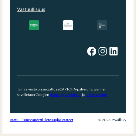
Vastuullisuus
Facebook
Instagram
LinkedIn
Tämä sivusto on suojattu reCAPTCHA-palvelulla, ja siihen
sovelletaan Googlen
tietosuojakäytäntöä
ja
palveluehtoja
.
Vastuullisuusraportti
Tietosuoja
Evästeet
© 2026 Jewall Oy