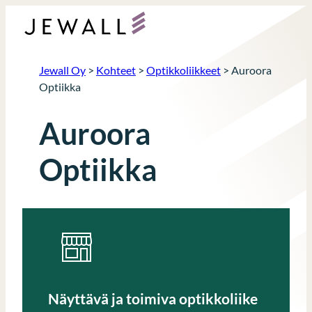
Siirry
sisältöön
Jewall Oy
>
Kohteet
>
Optikkoliikkeet
>
Auroora
Optiikka
Auroora
Optiikka
Näyttävä ja toimiva optikkoliike