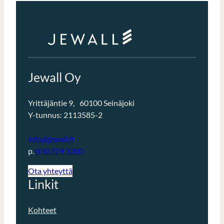
Jewall Oy
Yrittäjäntie 9, 60100 Seinäjoki
Y-tunnus: 2113585-2
info@jewall.fi
p.
010 229 1200
Ota yhteyttä
Linkit
Kohteet