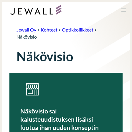
Siirry
sisältöön
Jewall Oy
>
Kohteet
>
Optikkoliikkeet
>
Näkövisio
Näkövisio
Näkövisio sai
kalusteuudistuksen lisäksi
luotua ihan uuden konseptin