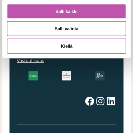
Kohteet
Salli kaikki
Tuotteet
Referenssit
Salli valinta
Blogi
Kiellä
Usein kysytyt kysymykset
Vastuullisuus
Facebook
Instagram
LinkedIn