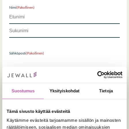
Nimi
(Pakollinen)
E
t
u
S
n
u
i
k
m
Sähköposti
(Pakollinen)
u
i
n
i
m
i
Puhelin
(Pakollinen)
Suostumus
Yksityiskohdat
Tietoja
Tämä sivusto käyttää evästeitä
Käytämme evästeitä tarjoamamme sisällön ja mainosten
räätälöimiseen, sosiaalisen median ominaisuuksien