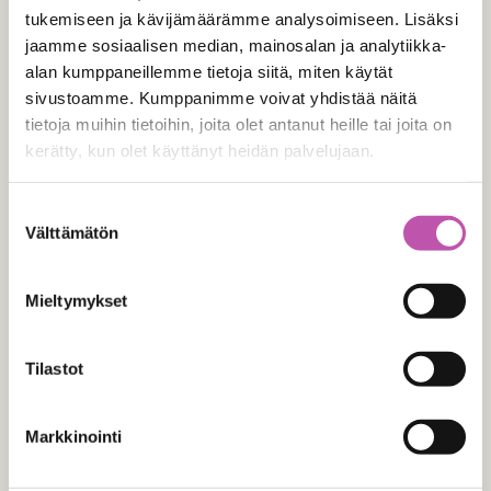
tukemiseen ja kävijämäärämme analysoimiseen. Lisäksi
jaamme sosiaalisen median, mainosalan ja analytiikka-
alan kumppaneillemme tietoja siitä, miten käytät
sivustoamme. Kumppanimme voivat yhdistää näitä
tietoja muihin tietoihin, joita olet antanut heille tai joita on
kerätty, kun olet käyttänyt heidän palvelujaan.
Jewall Oy
Lue lisää evästeistä täältä >
Suostumuksen
Välttämätön
valinta
Yrittäjäntie 9, 60100 Seinäjoki
Y-tunnus: 2113585-2
Mieltymykset
info@jewall.fi
p.
010 229 1200
Tilastot
Ota yhteyttä
Linkit
Markkinointi