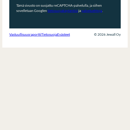
Tämä sivusto on suojattu reCAPTCHA-palvelulla, ja siihen
sovelletaan Googlen
tietosuojakäytäntöä
ja
palveluehtoja
.
Vastuullisuusraportti
Tietosuoja
Evästeet
© 2026 Jewall Oy