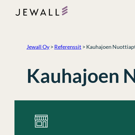
Siirry
sisältöön
Jewall Oy
>
Referenssit
>
Kauhajoen Nuottiap
Kauhajoen N