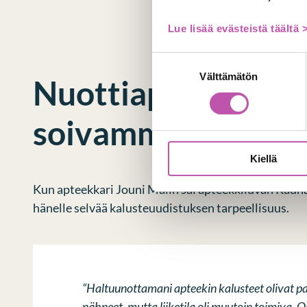
Lue lisää evästeistä täältä 
Suostumuksen
Välttämätön
valinta
Nuottiapteekin so
soivammaksi
Kiellä
Kun apteekkari Jouni Malin sai apteekkiluvan Kauha
hänelle selvää kalusteuudistuksen tarpeellisuus.
“Haltuunottamani apteekin kalusteet olivat p
nähneet, mutta liiketila oli muutoin toimiva. Oli