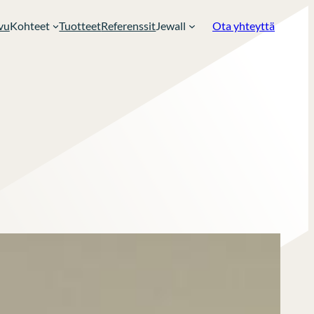
vu
Kohteet
Tuotteet
Referenssit
Jewall
Ota yhteyttä