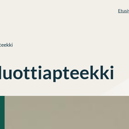
Etusi
teekki
uottiapteekki