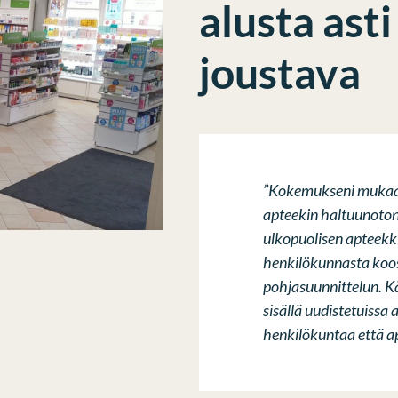
alusta asti
joustava
”Kokemukseni mukaan 
apteekin haltuunoton
ulkopuolisen apteekki
henkilökunnasta koos
pohjasuunnittelun. K
sisällä uudistetuissa
henkilökuntaa että a