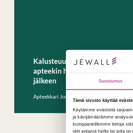
Kalusteuudistus heti
apteekin haltuunoton
jälkeen
Suostumus
Apteekkari Jouni Malin
Tämä sivusto käyttää eväste
Käytämme evästeitä tarjoama
ja kävijämäärämme analysoim
kumppaneillemme tietoja siitä
olet antanut heille tai joita o