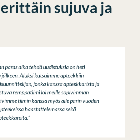
 erittäin sujuva ja
paras aika tehdä uudistuksia on heti
 jälkeen. Aluksi kutsuimme apteekkiin
suunnittelijan, jonka kanssa apteekkarista ja
tuva remppatiimi loi meille sopivimman
ävimme tiimin kanssa myös alle parin vuoden
 apteekeissa haastattelemassa sekä
pteekkareita.”