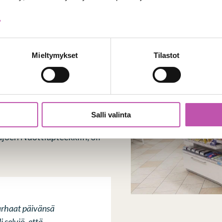
>
Mieltymykset
Tilastot
intu
Salli valinta
joen Nuottiapteekkiin, oli
arhaat päivänsä
 selviö, että