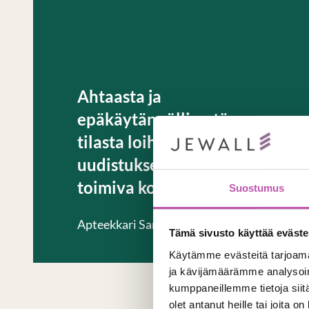
Ahtaasta ja
epäkäytännöllisestä
tilasta loihdittiin
uudistuksella valoisa ja
toimiva kokonaisuus
Suostumus
Apteekkari Sari Mujunen
Tämä sivusto käyttää eväste
Käytämme evästeitä tarjoama
ja kävijämäärämme analysoim
kumppaneillemme tietoja siitä
olet antanut heille tai joita o