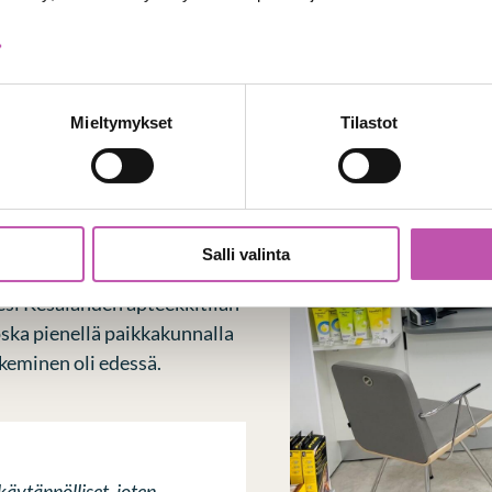
>
Mieltymykset
Tilastot
kaipasi
sta
Salli valinta
esi Kesälahden apteekkitilan
koska pienellä paikkakunnalla
tekeminen oli edessä.
käytännölliset, joten