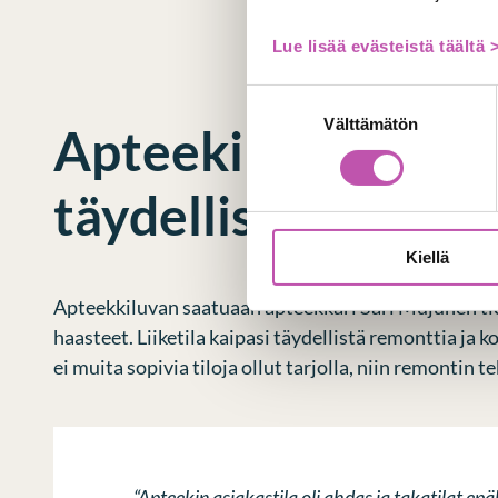
Lue lisää evästeistä täältä 
Suostumuksen
Välttämätön
valinta
Apteekin liiketila 
täydellistä uudistu
Kiellä
Apteekkiluvan saatuaan apteekkari Sari Mujunen ti
haasteet. Liiketila kaipasi täydellistä remonttia ja 
ei muita sopivia tiloja ollut tarjolla, niin remontin 
“Apteekin asiakastila oli ahdas ja takatilat epä