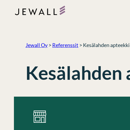
Siirry
sisältöön
Jewall Oy
>
Referenssit
>
Kesälahden apteekki
Kesälahden 