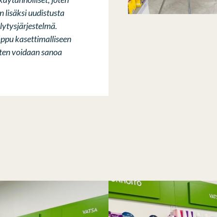
n lisäksi uudistusta
älytysjärjestelmä.
mppu kasettimalliseen
joten voidaan sanoa