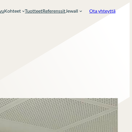
vu
Kohteet
Tuotteet
Referenssit
Jewall
Ota yhteyttä