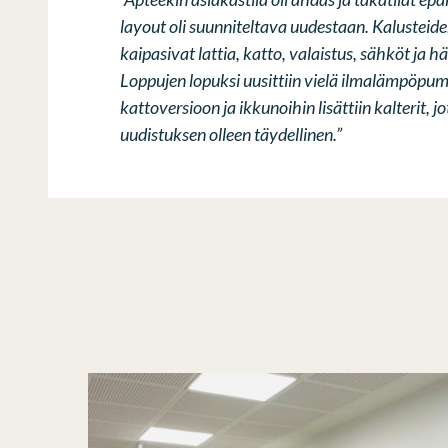
layout oli suunniteltava uudestaan. Kalusteide
kaipasivat lattia, katto, valaistus, sähköt ja h
Loppujen lopuksi uusittiin vielä ilmalämpöpu
kattoversioon ja ikkunoihin lisättiin kalterit, 
uudistuksen olleen täydellinen.”