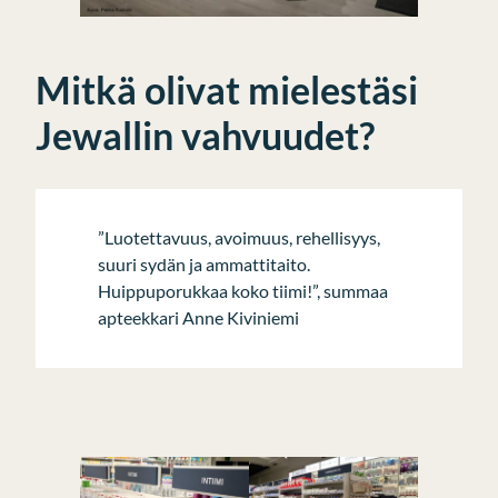
Mitkä olivat mielestäsi
Jewallin vahvuudet?
”Luotettavuus, avoimuus, rehellisyys,
suuri sydän ja ammattitaito.
Huippuporukkaa koko tiimi!”, summaa
apteekkari Anne Kiviniemi