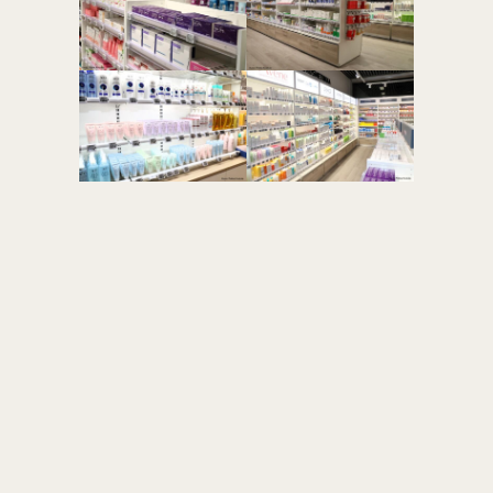
Lisää tyytyväisiä
apteekkareita