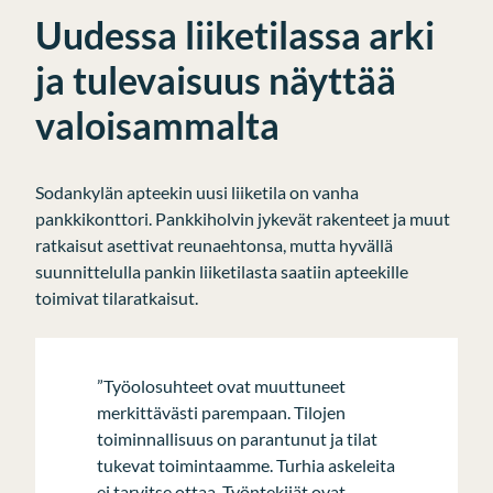
Uudessa liiketilassa arki
ja tulevaisuus näyttää
valoisammalta
Sodankylän apteekin uusi liiketila on vanha
pankkikonttori. Pankkiholvin jykevät rakenteet ja muut
ratkaisut asettivat reunaehtonsa, mutta hyvällä
suunnittelulla pankin liiketilasta saatiin apteekille
toimivat tilaratkaisut.
”Työolosuhteet ovat muuttuneet
merkittävästi parempaan. Tilojen
toiminnallisuus on parantunut ja tilat
tukevat toimintaamme. Turhia askeleita
ei tarvitse ottaa. Työntekijät ovat