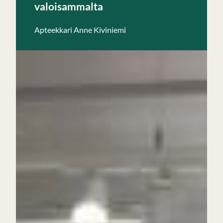
valoisammalta
Apteekkari Anne Kiviniemi