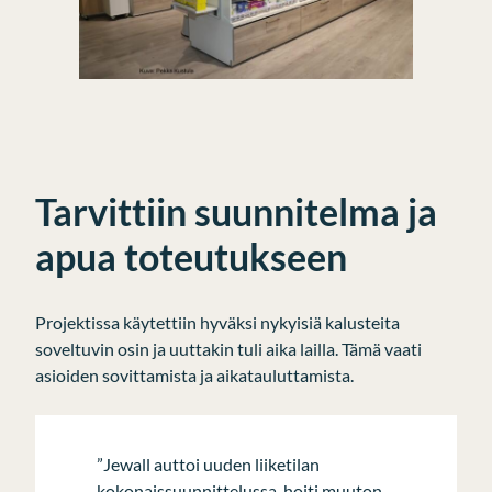
Tarvittiin suunnitelma ja
apua toteutukseen
Projektissa käytettiin hyväksi nykyisiä kalusteita
soveltuvin osin ja uuttakin tuli aika lailla. Tämä vaati
asioiden sovittamista ja aikatauluttamista.
”Jewall auttoi uuden liiketilan
kokonaissuunnittelussa, hoiti muuton,