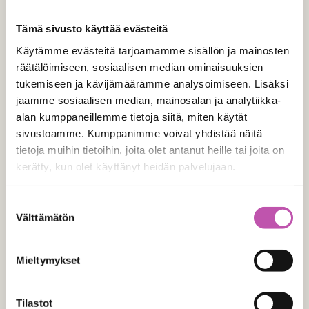
Tämä sivusto käyttää evästeitä
Käytämme evästeitä tarjoamamme sisällön ja mainosten
räätälöimiseen, sosiaalisen median ominaisuuksien
tukemiseen ja kävijämäärämme analysoimiseen. Lisäksi
jaamme sosiaalisen median, mainosalan ja analytiikka-
alan kumppaneillemme tietoja siitä, miten käytät
sivustoamme. Kumppanimme voivat yhdistää näitä
Muutos kohti
tietoja muihin tietoihin, joita olet antanut heille tai joita on
kerätty, kun olet käyttänyt heidän palvelujaan.
toimivampia tiloja
Lue lisää evästeistä täältä >
Suostumuksen
Välttämätön
Kun apteekkari Anne Kiviniemi sai uuden apteekkiluvan
valinta
Sodankylään, niin aika pian alkoi kehittämisinto pulputa
ja mielessä pyöriä eri vaihtoehtoja miten tehdä
Mieltymykset
Sodankylän apteekista entistäkin parempi.
Tilastot