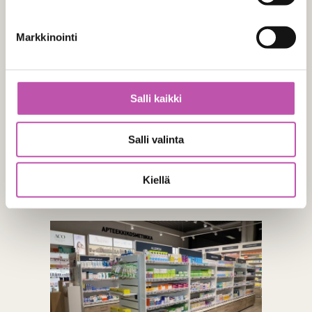
” Apteekin aikaisemmat tilat sijaitsivat
loistavalla paikalla kylän keskustassa,
Markkinointi
mutta tilat olivat sokkeloiset ja hieman
ahtaat ja eivätkä vastanneet enää
tämän päivän tarpeita. Oli siis tarve
Salli kaikki
etsiä apteekille uutta liiketilaa, Anne
kertoilee. ”
Salli valinta
Vaihtoehtoja uudeksi liiketilaksi oli useampikin, ja
Kiellä
loppujen lopuksi löytyi se kaikkein paras paikka.