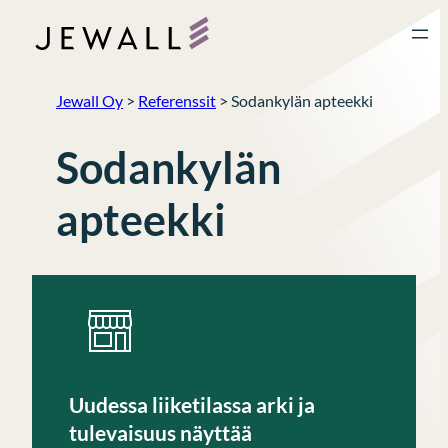
Siirry
sisältöön
Jewall Oy
>
Referenssit
>
Sodankylän apteekki
Sodankylän
apteekki
Uudessa liiketilassa arki ja
tulevaisuus näyttää