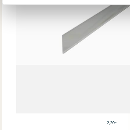
2,20e