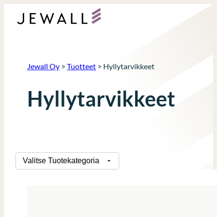
Siirry
sisältöön
Jewall Oy
>
Tuotteet
>
Hyllytarvikkeet
Hyllytarvikkeet
Tuotekategoriat