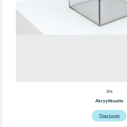
30e
Akryylikuutio
:
Tilaa tuote
Akr