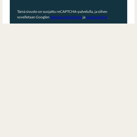
Tämä sivusto on suojattu reCAPTCHA-palvelulla, ja siihen
sovelletaan Googlen
tietosuojakäytäntöä
ja
palveluehtoja
.
Vastuullisuusraportti
Tietosuoja
Evästeet
© 2026 Jewall Oy