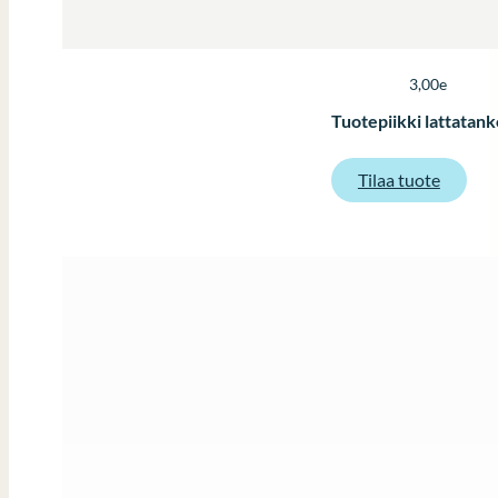
3,00e
Tuotepiikki lattatan
:
Tilaa tuote
Tuotepi
lattata