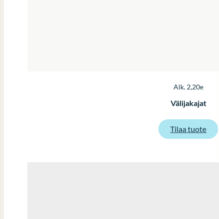
Alk. 2,20e
Välijakajat
:
Tilaa tuote
Väli