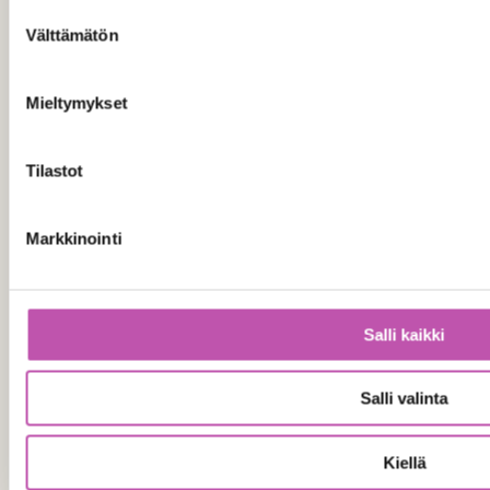
Suostumuksen
2,20e
Välttämätön
valinta
T-lista
Mieltymykset
:
Tilaa tuote
T-
Tilastot
list
Markkinointi
Salli kaikki
Salli valinta
Kiellä