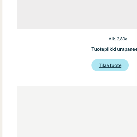
Alk. 2,80e
Tuotepiikki urapanee
:
Tilaa tuote
Tuotepi
urapane