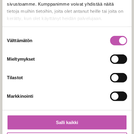
sivustoamme. Kumppanimme voivat yhdistää näitä
tietoja muihin tietoihin, joita olet antanut heille tai joita on
kerätty, kun olet käyttänyt heidän palvelujaan.
Y-tunnus
Lue lisää evästeistä täältä >
Suostumuksen
Välttämätön
valinta
Yhteystiedot
Mieltymykset
Tilastot
Tilaajan nimi
(Pakollinen)
Markkinointi
E
t
S
u
u
Apteekin nimi
Salli kaikki
n
k
i
u