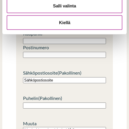
m
n
Salli valinta
i
i
Toimitusosoite
m
Lähiosoite
Kiellä
i
Kaupunki
Postinumero
Sähköpostiosoite
(Pakollinen)
Puhelin
(Pakollinen)
Muuta