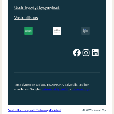
Usein kysytyt kysymykset
Vastuullisuus
Facebook
Instagram
LinkedIn
Tämä sivusto on suojattu reCAPTCHA-palvelulla, ja siihen
sovelletaan Googlen
tietosuojakäytäntöä
ja
palveluehtoja
.
Vastuullisuusraportti
Tietosuoja
Evästeet
© 2026 Jewall Oy