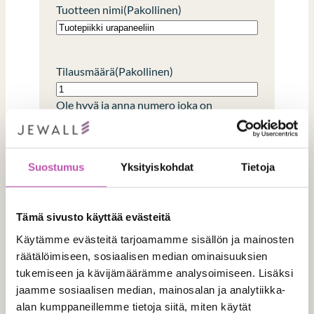
Tuotteen nimi
(Pakollinen)
Tilausmäärä
(Pakollinen)
Ole hyvä ja anna numero joka on
suurempi tai yhtä suuri kuin
1
.
Suostumus
Yksityiskohdat
Tietoja
Laskutustiedot
Tämä sivusto käyttää evästeitä
Käytämme evästeitä tarjoamamme sisällön ja mainosten
Verkkolaskutustunnus
räätälöimiseen, sosiaalisen median ominaisuuksien
tukemiseen ja kävijämäärämme analysoimiseen. Lisäksi
jaamme sosiaalisen median, mainosalan ja analytiikka-
alan kumppaneillemme tietoja siitä, miten käytät
Operaattori (välittäjän tunnus)