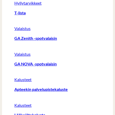
Hyllytarvikkeet
T-lista
Valaistus
GA Zenith -spotvalaisin
Valaistus
GA NOVA -spotvalaisin
Kalusteet
Apteekin palvelupistekaluste
Kalusteet
Lääkejätekaluste