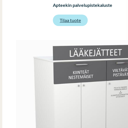
Apteekin palvelupistekaluste
:
Tilaa tuote
Apteekin
palvelupistekaluste