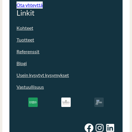
Ota yhteyttä
Linkit
Kohteet
Tuotteet
Referenssit
Blogi
Usein kysytyt kysymykset
Vastuullisuus
Facebook
Instagram
LinkedIn