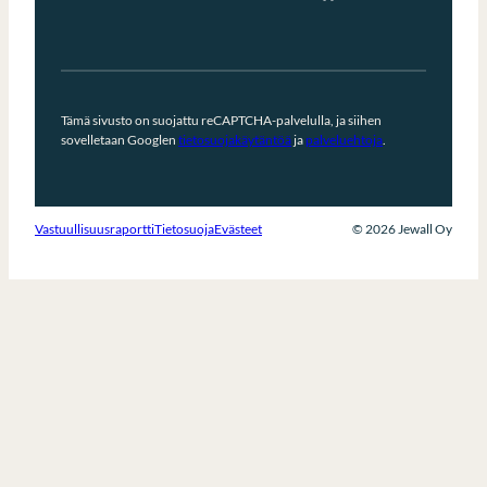
Tämä sivusto on suojattu reCAPTCHA-palvelulla, ja siihen
sovelletaan Googlen
tietosuojakäytäntöä
ja
palveluehtoja
.
Vastuullisuusraportti
Tietosuoja
Evästeet
© 2026 Jewall Oy