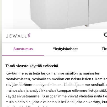
1100e
Suostumus
Yksityiskohdat
Tie
Lääkejätekaluste
:
Tilaa tuote
Tämä sivusto käyttää evästeitä
Lääkejätekaluste
Käytämme evästeitä tarjoamamme sisällön ja mainosten
räätälöimiseen, sosiaalisen median ominaisuuksien tukemise
kävijämäärämme analysoimiseen. Lisäksi jaamme sosiaalis
mainosalan ja analytiikka-alan kumppaneillemme tietoja siitä
käytät sivustoamme. Kumppanimme voivat yhdistää näitä tie
muihin tietoihin, joita olet antanut heille tai joita on kerätty, ku