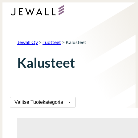
Siirry
sisältöön
Jewall Oy
>
Tuotteet
>
Kalusteet
Kalusteet
Tuotekategoriat