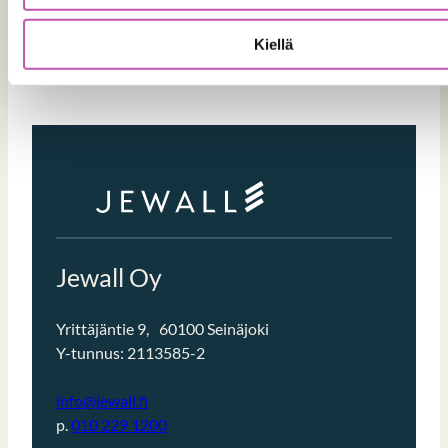
:
Tilaa tuote
Kiellä
Kampanja-
allas
Jewall Oy
Yrittäjäntie 9, 60100 Seinäjoki
Y-tunnus: 2113585-2
info@jewall.fi
p.
010 229 1200