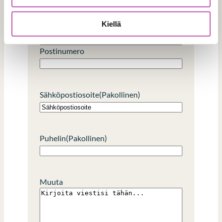
Lähiosoite
i
Kiellä
Kaupunki
Postinumero
Sähköpostiosoite
(Pakollinen)
Puhelin
(Pakollinen)
Muuta