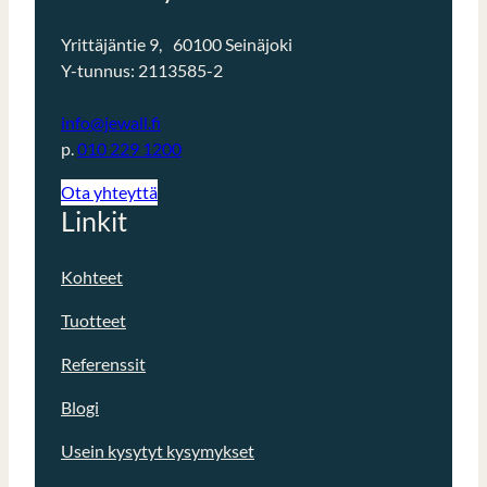
Yrittäjäntie 9, 60100 Seinäjoki
Y-tunnus: 2113585-2
info@jewall.fi
p.
010 229 1200
Ota yhteyttä
Linkit
Kohteet
Tuotteet
Referenssit
Blogi
Usein kysytyt kysymykset