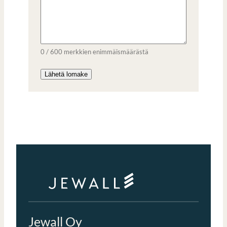
0 / 600 merkkien enimmäismäärästä
Jewall Oy