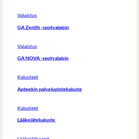
Valaistus
GA Zenith -spotvalaisin
Valaistus
GA NOVA -spotvalaisin
Kalusteet
Apteekin palvelupistekaluste
Kalusteet
Lääkejätekaluste
Lääkejääkaapit