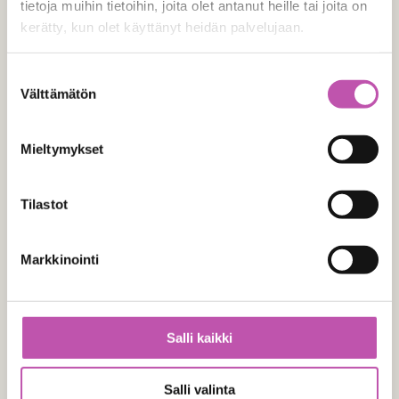
tietoja muihin tietoihin, joita olet antanut heille tai joita on
Y-tunnus
kerätty, kun olet käyttänyt heidän palvelujaan.
Lue lisää evästeistä täältä >
Suostumuksen
Välttämätön
valinta
Yhteystiedot
Mieltymykset
Tilastot
Tilaajan nimi
(Pakollinen)
E
Markkinointi
t
S
u
u
Apteekin nimi
n
k
i
u
Salli kaikki
m
n
i
i
Toimitusosoite
Salli valinta
m