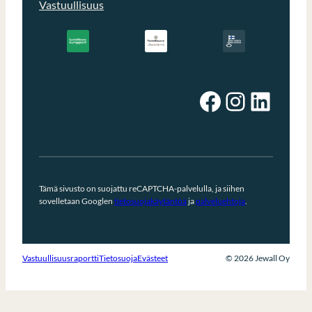
Vastuullisuus
Facebook
Instagram
LinkedIn
Tämä sivusto on suojattu reCAPTCHA-palvelulla, ja siihen
sovelletaan Googlen
tietosuojakäytäntöä
ja
palveluehtoja
.
Vastuullisuusraportti
Tietosuoja
Evästeet
© 2026 Jewall Oy