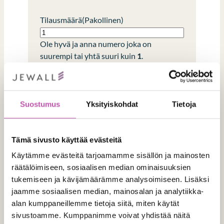
Tilausmäärä
(Pakollinen)
Ole hyvä ja anna numero joka on
suurempi tai yhtä suuri kuin
1
.
Laskutustiedot
Suostumus
Yksityiskohdat
Tietoja
Tämä sivusto käyttää evästeitä
Verkkolaskutustunnus
Käytämme evästeitä tarjoamamme sisällön ja mainosten
räätälöimiseen, sosiaalisen median ominaisuuksien
tukemiseen ja kävijämäärämme analysoimiseen. Lisäksi
Operaattori (välittäjän tunnus)
jaamme sosiaalisen median, mainosalan ja analytiikka-
alan kumppaneillemme tietoja siitä, miten käytät
sivustoamme. Kumppanimme voivat yhdistää näitä