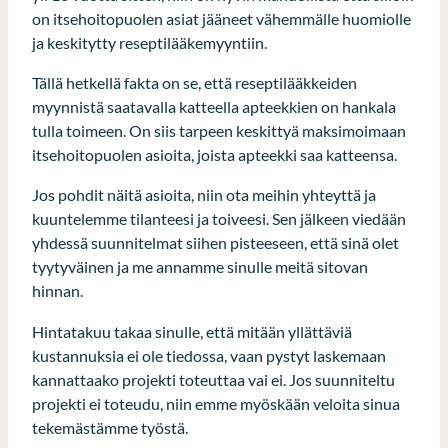
on itsehoitopuolen asiat jääneet vähemmälle huomiolle
ja keskitytty reseptilääkemyyntiin.
Tällä hetkellä fakta on se, että reseptilääkkeiden
myynnistä saatavalla katteella apteekkien on hankala
tulla toimeen. On siis tarpeen keskittyä maksimoimaan
itsehoitopuolen asioita, joista apteekki saa katteensa.
Jos pohdit näitä asioita, niin ota meihin yhteyttä ja
kuuntelemme tilanteesi ja toiveesi. Sen jälkeen viedään
yhdessä suunnitelmat siihen pisteeseen, että sinä olet
tyytyväinen ja me annamme sinulle meitä sitovan
hinnan.
Hintatakuu takaa sinulle, että mitään yllättäviä
kustannuksia ei ole tiedossa, vaan pystyt laskemaan
kannattaako projekti toteuttaa vai ei. Jos suunniteltu
projekti ei toteudu, niin emme myöskään veloita sinua
tekemästämme työstä.