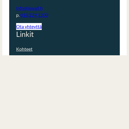
info@jewall.fi
p.
010 229 1200
Ota yhteyttä
Linkit
Kohteet
Tuotteet
Referenssit
Blogi
Usein kysytyt kysymykset
Vastuullisuus