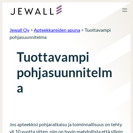
Siirry
sisältöön
Jewall Oy
>
Apteekkareiden apuna
>
Tuottavampi
pohjasuunnitelma
Tuottavampi
pohjasuunnitelm
a
Jos apteekkisi pohjaratkaisu ja toiminnallisuus on tehty
yli 10 vuotta sitten, niin on hyvin mahdollista että silloin