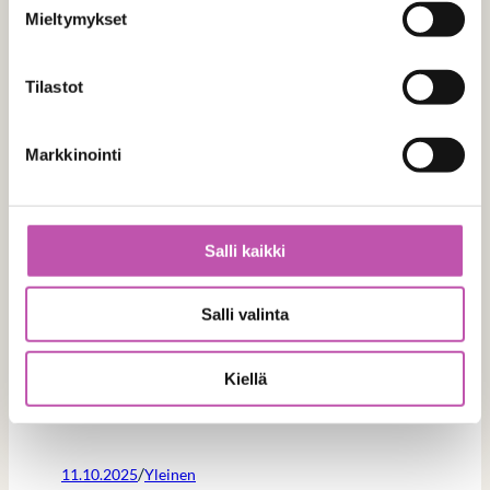
Mieltymykset
Tilastot
Lisää ajankohtaisia
Markkinointi
/
23.2.2026
Yleinen
Vinkkejä apteekin katteellisen myynnin
mahdollistamiseen
Salli kaikki
Salli valinta
/
12.2.2026
Yleinen
Kiellä
Lääkelaatikosto vai apteekkirobotti?
/
11.10.2025
Yleinen