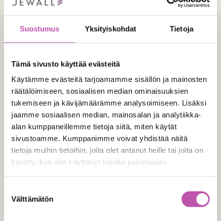
Akustiikka voi antaa myös uutta
Suostumus
Yksityiskohdat
Tietoja
ilmettä apteekkiin
Jos apteekissa ja erityisesti reseptitiskin läheisyydessä
Tämä sivusto käyttää evästeitä
on paljon kovaa seinäpintaa, kysy meiltä ehdotusta
Käytämme evästeitä tarjoamamme sisällön ja mainosten
seinälle sijoitettavista akustiikkalevyistä. Tänä päivänä
räätälöimiseen, sosiaalisen median ominaisuuksien
on saatavilla näyttäviä ja yksilöllisiä akustiikkalevyjä,
tukemiseen ja kävijämäärämme analysoimiseen. Lisäksi
joten halutessasi apteekkiisi on mahdollista saada
jaamme sosiaalisen median, mainosalan ja analytiikka-
samalla uutta ilmettä. Myös katto voi olla mahdollinen
alan kumppaneillemme tietoja siitä, miten käytät
paikka akustiikkalevyille.
sivustoamme. Kumppanimme voivat yhdistää näitä
tietoja muihin tietoihin, joita olet antanut heille tai joita on
Muuttaako apteekki uusiin tiloihin tai remontoidaanko
kerätty, kun olet käyttänyt heidän palvelujaan.
vanhaa? Me autamme sinua. Ota yhteyttä!
Lue lisää evästeistä täältä >
Marko Ojala, toimitusjohtaja, puh. 0400-
Suostumuksen
557 317,
marko.ojala@jewall.fi
Välttämätön
valinta