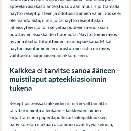
apteekin asiakastilanteista. Luo äänimuuri sijoittamalla
näyttö reseptipisteen ja odotusistuimien väliin. Jos se ei
ole mahdollista, niin sijoita näyttö reseptitiskin
läheisyyteen, jolloin se vetää puoleensa vuoroaan
odottavien asiakkaiden huomiota. Näyttö toimii myös
hyvänä itsehoitotuotteiden mainospaikkana. Mikäli
näytön asentaminen ei onnistu, niin radio on myös
vaihtoehto äänimaiseman rikkomiseen.
Kaikkea ei tarvitse sanoa ääneen –
muistilaput apteekkiasioinnin
tukena
Reseptipisteessä lääkkeiden nimiä ei välttämättä
tarvitse mainita ollenkaan – lääkkeiden nimen
kirjoittaminen paperilapulle tai lääkepakkauksen
pahvikotelon mukaan ottaminen ovat hyviä keinoja,