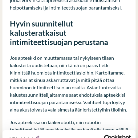
jotka voi vinkata apteekissa asiakkaalle muistamisen
helpottamiseksi ja intimiteettisuojan parantamiseksi.
Hyvin suunnitellut
kalusteratkaisut
intimiteettisuojan perustana
Jos apteekki on muuttamassa tai nykyiseen tilaan
kalusteita uudistetaan, niin tämä on paras hetki
kiinnittää huomiota intimiteettiasioihin. Kartoitamme,
mitkä asiat sinua askarruttavat ja mitä pitää ottaa
huomioon intimiteettisuojan osalta. Asiantuntevalta
kalustesuunnittelijaltamme saat ehdotuksia apteekkisi
intimiteettisuojan parantamiseksi. Vaihtoehtoja löytyy
aina akustoivasta valaisimesta äänieristettyihin tiloihin.
Jos apteekissa on lääkerobotti, niin robotin
toimittamille lääkepakkauksille on hyvä olla tason päällä
intimiteettiä suojaava näköeste.