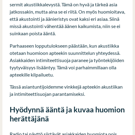
sermit akustiikkalevystä. Tämä on hyvä ja tärkeä asia
jatkossakin, mutta aina se ei riitä. On myös huomioitava,
että akustointi ja äänieristys ovat kaksi eri asiaa. Siinä
missä akustointi vähentää äänen kaikumista, niin se ei
suinkaan poista ääntä.
Parhaaseen lopputulokseen päästään, kun akustiikka
otetaan huomioon apteekin suunnittelun yhteydessä.
Asiakkaiden intimiteettisuoja paranee ja työntekijöiden
tyytyväisyys lisääntyy. Tämä voi parhaimmillaan olla
apteekille kilpailuetu.
Tässä asiantuntijoidemme vinkkejä apteekin akustiikan
ja intimiteettisuojan parantamiseksi.
Hyödynnä ääntä ja kuvaa huomion
herättäjänä
Radio tai näyttö siirtävät asiakkaiden huomiota pois