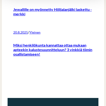
Jewallille on myönnetty Hiilijalanjälki laskettu -
merkki
/
20.8.2025
Yleinen
Miksi henkilökunta kannattaa ottaa mukaan
apteekin kalustesuunnitteluun? 3 vinkkiä tiimin
osallistamiseen!