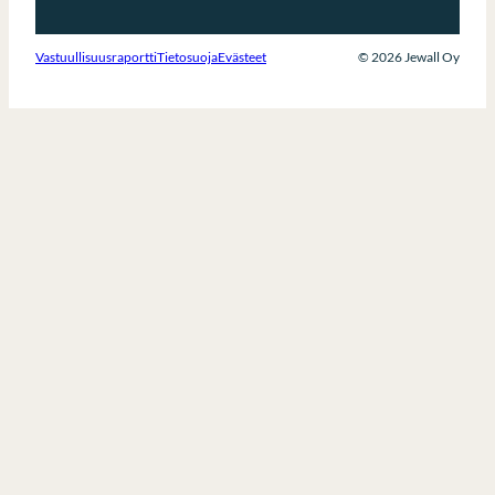
Vastuullisuusraportti
Tietosuoja
Evästeet
© 2026 Jewall Oy