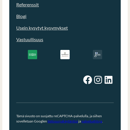
Referenssit
Blogi
Usein kysytyt kysymykset
Vastuullisuus
Facebook
Instagram
LinkedIn
Tämä sivusto on suojattu reCAPTCHA-palvelulla, ja siihen
sovelletaan Googlen
tietosuojakäytäntöä
ja
palveluehtoja
.