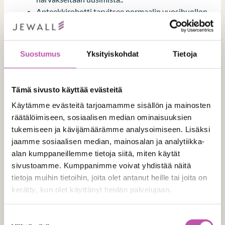
Apteekkirobotti tarvitsee normaalin vuosihuollon
ja mahdolliset ohjelmistopäivitykset
Kysy myös henkilökunnan mielipidettä! Henkilökunnan
Suostumus
Yksityiskohdat
Tietoja
osallistaminen apteekin tilojen suunnitteluun lisää
henkilökunnan sitoutuneisuutta, kun he saavat äänensä
esille.
Voit käydä lukemassa lisää siitä, miksi
Tämä sivusto käyttää evästeitä
henkilökunta kannattaa ottaa apteekkitilojen
suunnitteluun mukaan
.
Käytämme evästeitä tarjoamamme sisällön ja mainosten
räätälöimiseen, sosiaalisen median ominaisuuksien
Suunnitteluvaiheessa
tukemiseen ja kävijämäärämme analysoimiseen. Lisäksi
jaamme sosiaalisen median, mainosalan ja analytiikka-
huomioitavaa
alan kumppaneillemme tietoja siitä, miten käytät
sivustoamme. Kumppanimme voivat yhdistää näitä
tietoja muihin tietoihin, joita olet antanut heille tai joita on
Kun suunnittelet apteekin muuttoa tai
kerätty, kun olet käyttänyt heidän palvelujaan.
liiketilauudistusta, on hyvä pyrkiä huomioimaan ja
ennakoimaan myös tulevaisuuden tarpeita. Jos valitset
Lue lisää evästeistä täältä >
Suostumuksen
lääkelaatikoston, varmista, että liiketilaan on