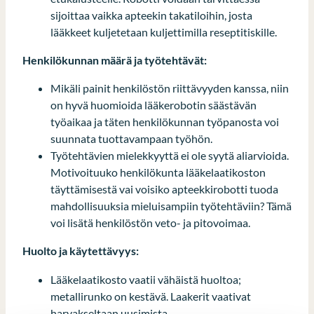
sijoittaa vaikka apteekin takatiloihin, josta
lääkkeet kuljetetaan kuljettimilla reseptitiskille.
Henkilökunnan määrä ja työtehtävät:
Mikäli painit henkilöstön riittävyyden kanssa, niin
on hyvä huomioida lääkerobotin säästävän
työaikaa ja täten henkilökunnan työpanosta voi
suunnata tuottavampaan työhön.
Työtehtävien mielekkyyttä ei ole syytä aliarvioida.
Motivoituuko henkilökunta lääkelaatikoston
täyttämisestä vai voisiko apteekkirobotti tuoda
mahdollisuuksia mieluisampiin työtehtäviin? Tämä
voi lisätä henkilöstön veto- ja pitovoimaa.
Huolto ja käytettävyys:
Lääkelaatikosto vaatii vähäistä huoltoa;
metallirunko on kestävä. Laakerit vaativat
harvakseltaan uusimista..