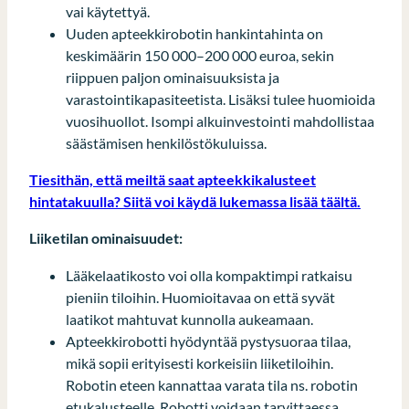
vai käytettyä.
Uuden apteekkirobotin hankintahinta on
keskimäärin 150 000–200 000 euroa, sekin
riippuen paljon ominaisuuksista ja
varastointikapasiteetista. Lisäksi tulee huomioida
vuosihuollot. Isompi alkuinvestointi mahdollistaa
säästämisen henkilöstökuluissa.
Tiesithän, että meiltä saat apteekkikalusteet
hintatakuulla? Siitä voi käydä lukemassa lisää täältä.
Liiketilan ominaisuudet:
Lääkelaatikosto voi olla kompaktimpi ratkaisu
pieniin tiloihin. Huomioitavaa on että syvät
laatikot mahtuvat kunnolla aukeamaan.
Apteekkirobotti hyödyntää pystysuoraa tilaa,
mikä sopii erityisesti korkeisiin liiketiloihin.
Robotin eteen kannattaa varata tila ns. robotin
etukalusteelle. Robotti voidaan tarvittaessa