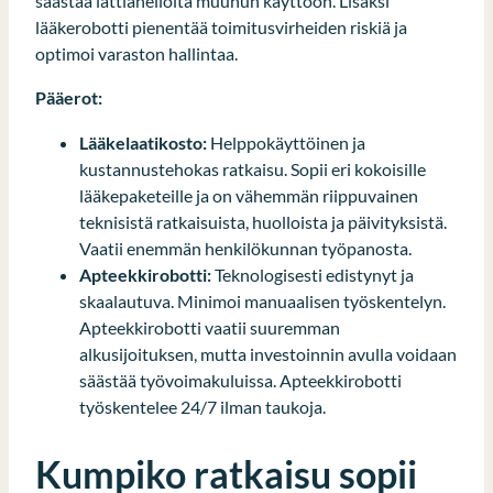
säästää lattianeliöitä muuhun käyttöön. Lisäksi
lääkerobotti pienentää toimitusvirheiden riskiä ja
optimoi varaston hallintaa.
Pääerot:
Lääkelaatikosto:
Helppokäyttöinen ja
kustannustehokas ratkaisu. Sopii eri kokoisille
lääkepaketeille ja on vähemmän riippuvainen
teknisistä ratkaisuista, huolloista ja päivityksistä.
Vaatii enemmän henkilökunnan työpanosta.
Apteekkirobotti:
Teknologisesti edistynyt ja
skaalautuva. Minimoi manuaalisen työskentelyn.
Apteekkirobotti vaatii suuremman
alkusijoituksen, mutta investoinnin avulla voidaan
säästää työvoimakuluissa. Apteekkirobotti
työskentelee 24/7 ilman taukoja.
Kumpiko ratkaisu sopii