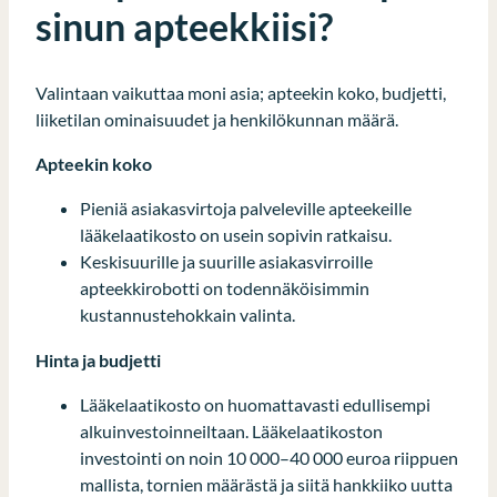
sinun apteekkiisi?
Valintaan vaikuttaa moni asia; apteekin koko, budjetti,
liiketilan ominaisuudet ja henkilökunnan määrä.
Apteekin koko
Pieniä asiakasvirtoja palveleville apteekeille
lääkelaatikosto on usein sopivin ratkaisu.
Keskisuurille ja suurille asiakasvirroille
apteekkirobotti on todennäköisimmin
kustannustehokkain valinta.
Hinta ja budjetti
Lääkelaatikosto on huomattavasti edullisempi
alkuinvestoinneiltaan. Lääkelaatikoston
investointi on noin 10 000–40 000 euroa riippuen
mallista, tornien määrästä ja siitä hankkiiko uutta