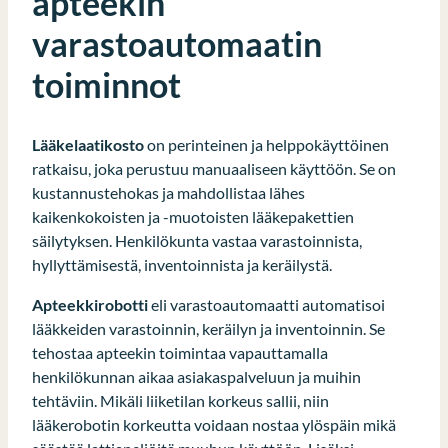
apteekin
varastoautomaatin
toiminnot
Lääkelaatikosto
on perinteinen ja helppokäyttöinen
ratkaisu, joka perustuu manuaaliseen käyttöön. Se on
kustannustehokas ja mahdollistaa lähes
kaikenkokoisten ja -muotoisten lääkepakettien
säilytyksen. Henkilökunta vastaa varastoinnista,
hyllyttämisestä, inventoinnista ja keräilystä.
Apteekkirobotti
eli varastoautomaatti automatisoi
lääkkeiden varastoinnin, keräilyn ja inventoinnin. Se
tehostaa apteekin toimintaa vapauttamalla
henkilökunnan aikaa asiakaspalveluun ja muihin
tehtäviin. Mikäli liiketilan korkeus sallii, niin
lääkerobotin korkeutta voidaan nostaa ylöspäin mikä