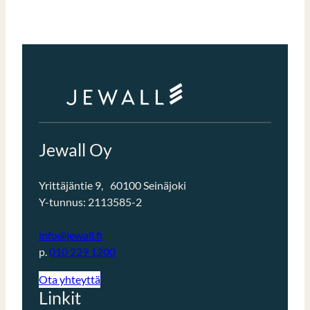
Jewall Oy
Yrittäjäntie 9, 60100 Seinäjoki
Y-tunnus: 2113585-2
info@jewall.fi
p.
010 229 1200
Ota yhteyttä
Linkit