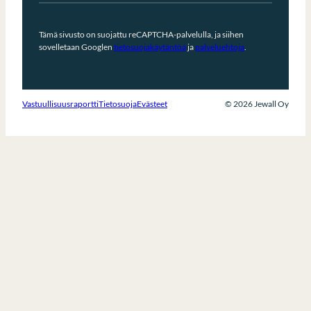
Tämä sivusto on suojattu reCAPTCHA-palvelulla, ja siihen
sovelletaan Googlen
tietosuojakäytäntöä
ja
palveluehtoja
.
Vastuullisuusraportti
Tietosuoja
Evästeet
© 2026 Jewall Oy