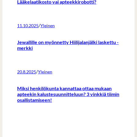
Lääkelaatikosto vai apteekkirobotti?
/
11.10.2025
Yleinen
Jewallille on myönnetty Hiilijalanjälki laskettu -
merkki
/
20.8.2025
Yleinen
Miksi henkilökunta kannattaa ottaa mukaan
apteekin kalustesuunnitteluun? 3 vinkkiä tiimin
osallistamiseen!