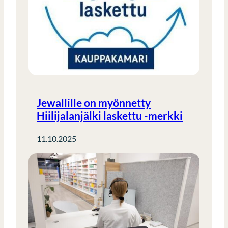
Jewallille on myönnetty
Hiilijalanjälki laskettu -merkki
11.10.2025