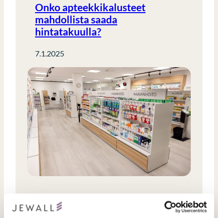
Onko apteekkikalusteet
mahdollista saada
hintatakuulla?
7.1.2025
Toimivat ratkaisut apteekin
arjessa – 3 nopeaa ja helppoa