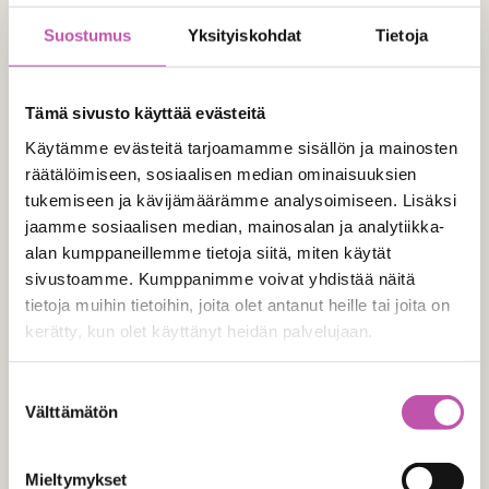
vinkkiä!
Suostumus
Yksityiskohdat
Tietoja
11.9.2024
Tämä sivusto käyttää evästeitä
Käytämme evästeitä tarjoamamme sisällön ja mainosten
räätälöimiseen, sosiaalisen median ominaisuuksien
tukemiseen ja kävijämäärämme analysoimiseen. Lisäksi
jaamme sosiaalisen median, mainosalan ja analytiikka-
alan kumppaneillemme tietoja siitä, miten käytät
sivustoamme. Kumppanimme voivat yhdistää näitä
tietoja muihin tietoihin, joita olet antanut heille tai joita on
kerätty, kun olet käyttänyt heidän palvelujaan.
Lue lisää evästeistä täältä >
Suostumuksen
Tiedätkö, kuinka saat
Välttämätön
valinta
apteekkiliiketilan neliöt
tehokäyttöön?
Mieltymykset