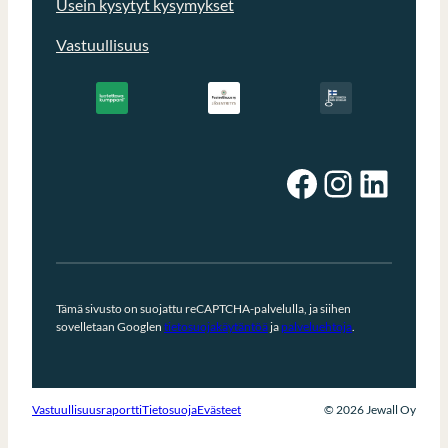
Usein kysytyt kysymykset
Vastuullisuus
Facebook
Instagram
LinkedIn
Tämä sivusto on suojattu reCAPTCHA-palvelulla, ja siihen
sovelletaan Googlen
tietosuojakäytäntöä
ja
palveluehtoja
.
Vastuullisuusraportti
Tietosuoja
Evästeet
© 2026 Jewall Oy