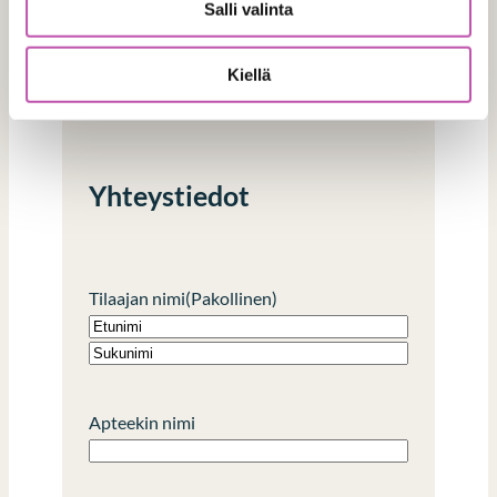
Salli valinta
Y-tunnus
Kiellä
Yhteystiedot
Tilaajan nimi
(Pakollinen)
E
t
S
u
u
Apteekin nimi
n
k
i
u
m
n