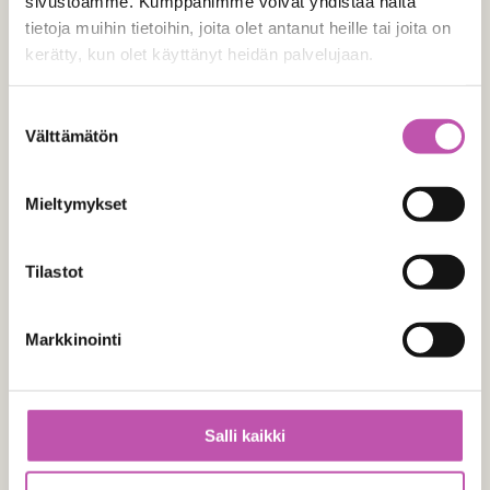
sivustoamme. Kumppanimme voivat yhdistää näitä
tietoja muihin tietoihin, joita olet antanut heille tai joita on
kerätty, kun olet käyttänyt heidän palvelujaan.
Tilausmäärä
(Pakollinen)
Lue lisää evästeistä täältä >
Suostumuksen
Välttämätön
Ole hyvä ja anna numero joka on
valinta
suurempi tai yhtä suuri kuin
1
.
Mieltymykset
Laskutustiedot
Tilastot
Markkinointi
Verkkolaskutustunnus
Salli kaikki
Operaattori (välittäjän tunnus)