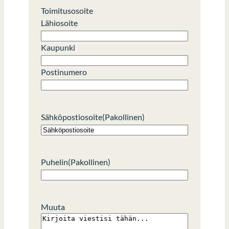
i
i
Toimitusosoite
m
Lähiosoite
i
Kaupunki
Postinumero
Sähköpostiosoite
(Pakollinen)
Puhelin
(Pakollinen)
Muuta