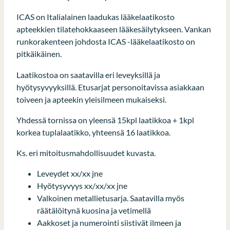
ICAS on Italialainen laadukas lääkelaatikosto
apteekkien tilatehokkaaseen lääkesäilytykseen. Vankan
runkorakenteen johdosta ICAS -lääkelaatikosto on
pitkäikäinen.
Laatikostoa on saatavilla eri leveyksillä ja
hyötysyvyyksillä. Etusarjat personoitavissa asiakkaan
toiveen ja apteekin yleisilmeen mukaiseksi.
Yhdessä tornissa on yleensä 15kpl laatikkoa + 1kpl
korkea tuplalaatikko, yhteensä 16 laatikkoa.
Ks. eri mitoitusmahdollisuudet kuvasta.
Leveydet xx/xx jne
Hyötysyvyys xx/xx/xx jne
Valkoinen metallietusarja. Saatavilla myös
räätälöitynä kuosina ja vetimellä
Aakkoset ja numerointi siistivät ilmeen ja