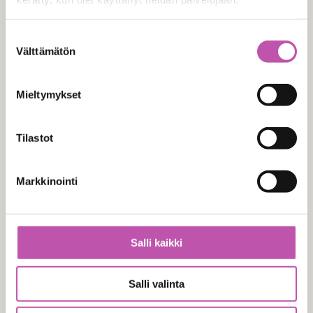
Ole hyvä ja anna numero joka on
Lue lisää evästeistä täältä >
suurempi tai yhtä suuri kuin
1
.
Suostumuksen
Välttämätön
valinta
Laskutustiedot
Mieltymykset
Tilastot
Verkkolaskutustunnus
Markkinointi
Operaattori (välittäjän tunnus)
Salli kaikki
Salli valinta
Y-tunnus