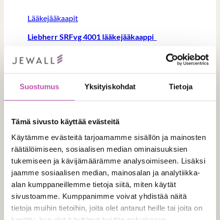
Lääkejääkaapit
Liebherr SRFvg 4001 lääkejääkaappi
Suostumus
Yksityiskohdat
Tietoja
Tilaa tuote
Tämä sivusto käyttää evästeitä
Käytämme evästeitä tarjoamamme sisällön ja mainosten
räätälöimiseen, sosiaalisen median ominaisuuksien
tukemiseen ja kävijämäärämme analysoimiseen. Lisäksi
Tuotteen nimi
(Pakollinen)
jaamme sosiaalisen median, mainosalan ja analytiikka-
alan kumppaneillemme tietoja siitä, miten käytät
sivustoamme. Kumppanimme voivat yhdistää näitä
tietoja muihin tietoihin, joita olet antanut heille tai joita on
Tilausmäärä
(Pakollinen)
kerätty, kun olet käyttänyt heidän palvelujaan.