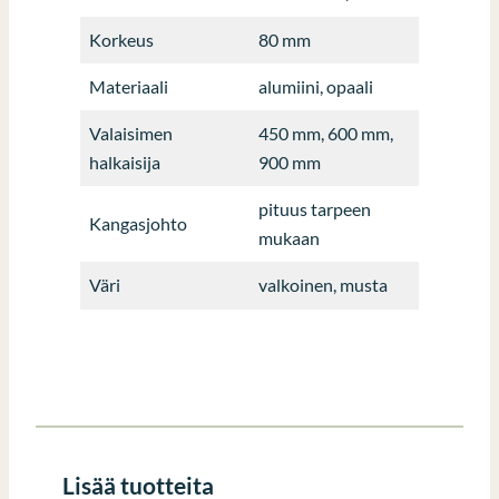
Korkeus
80 mm
Materiaali
alumiini, opaali
Valaisimen
450 mm, 600 mm,
halkaisija
900 mm
pituus tarpeen
Kangasjohto
mukaan
Väri
valkoinen, musta
Lisää tuotteita