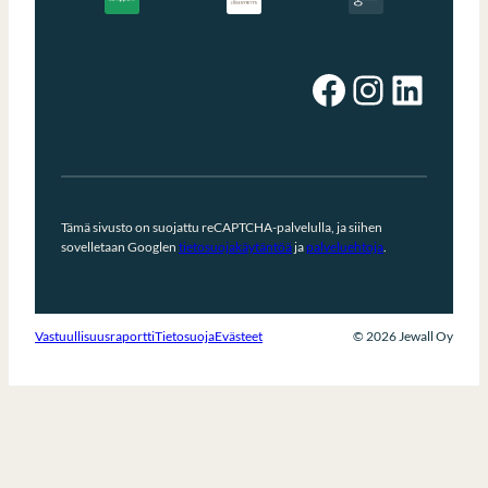
Facebook
Instagram
LinkedIn
Tämä sivusto on suojattu reCAPTCHA-palvelulla, ja siihen
sovelletaan Googlen
tietosuojakäytäntöä
ja
palveluehtoja
.
Vastuullisuusraportti
Tietosuoja
Evästeet
© 2026 Jewall Oy