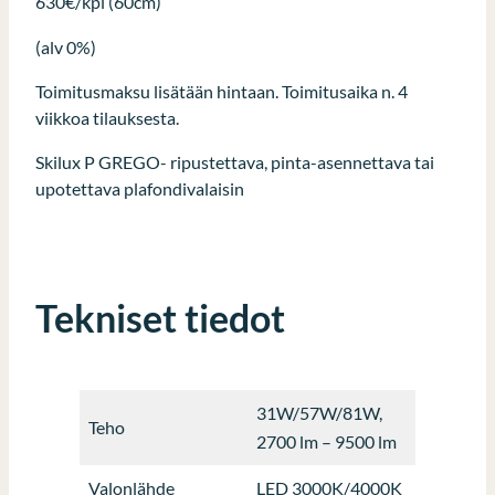
630€/kpl (60cm)
(alv 0%)
Toimitusmaksu lisätään hintaan. Toimitusaika n. 4
viikkoa tilauksesta.
Skilux P GREGO- ripustettava, pinta-asennettava tai
upotettava plafondivalaisin
Tekniset tiedot
31W/57W/81W,
Teho
2700 lm – 9500 lm
Valonlähde
LED 3000K/4000K