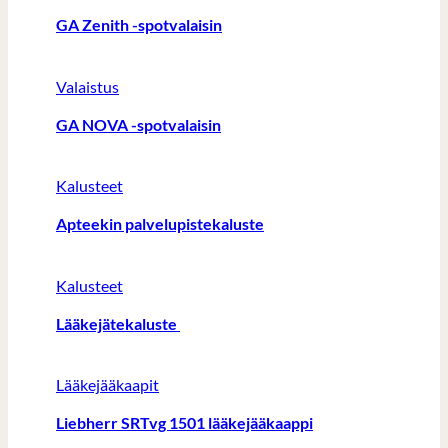
GA Zenith -spotvalaisin
Valaistus
GA NOVA -spotvalaisin
Kalusteet
Apteekin palvelupistekaluste
Kalusteet
Lääkejätekaluste
Lääkejääkaapit
Liebherr SRTvg 1501 lääkejääkaappi