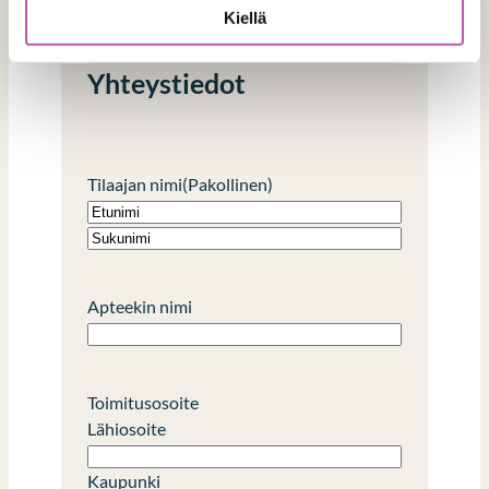
Kiellä
Yhteystiedot
Tilaajan nimi
(Pakollinen)
E
t
S
u
u
Apteekin nimi
n
k
i
u
m
n
i
i
Toimitusosoite
m
Lähiosoite
i
Kaupunki