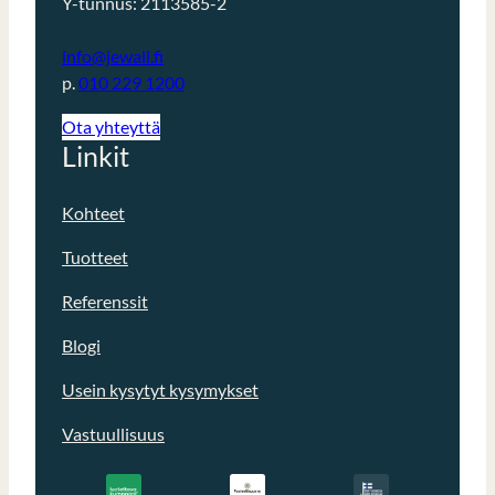
Y-tunnus: 2113585-2
info@jewall.fi
p.
010 229 1200
Ota yhteyttä
Linkit
Kohteet
Tuotteet
Referenssit
Blogi
Usein kysytyt kysymykset
Vastuullisuus