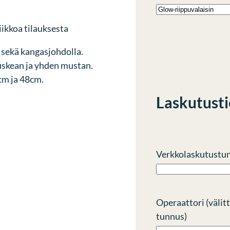
iikkoa tilauksesta
a sekä kangasjohdolla.
uskean ja yhden mustan.
6cm ja 48cm.
Laskutust
Verkkolaskutustu
Operaattori (välit
tunnus)