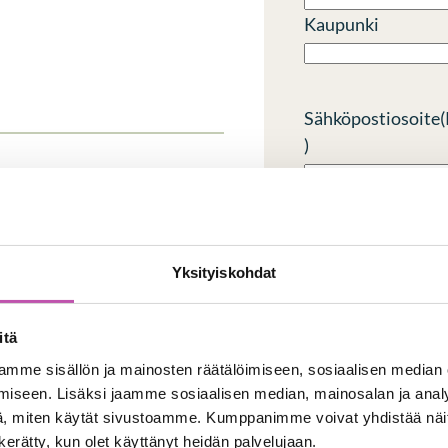
Kaupunki
Sähköpostiosoite
(
)
Muuta
Yksityiskohdat
itä
mme sisällön ja mainosten räätälöimiseen, sosiaalisen median
iseen. Lisäksi jaamme sosiaalisen median, mainosalan ja analy
, miten käytät sivustoamme. Kumppanimme voivat yhdistää näitä t
0 / 600 merkkien enim
n kerätty, kun olet käyttänyt heidän palvelujaan.