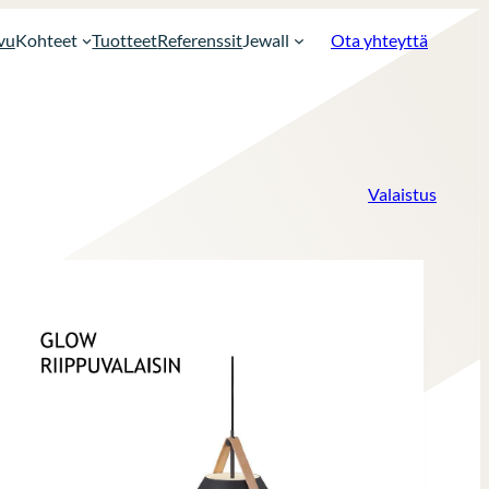
vu
Kohteet
Tuotteet
Referenssit
Jewall
Ota yhteyttä
Valaistus