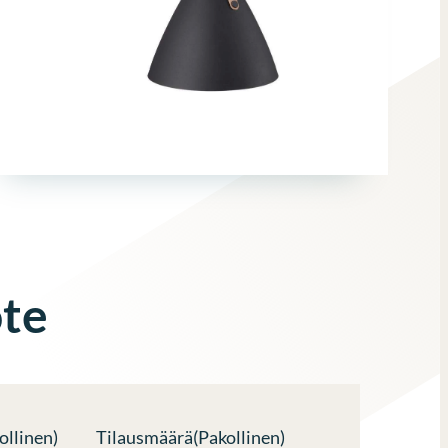
ote
ollinen)
Tilausmäärä
(Pakollinen)