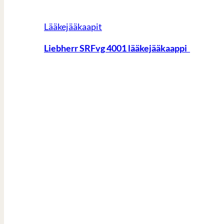
Lääkejääkaapit
Liebherr SRFvg 4001 lääkejääkaappi