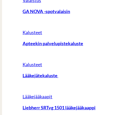
Valaistus
GA NOVA -spotvalaisin
Kalusteet
Apteekin palvelupistekaluste
Kalusteet
Lääkejätekaluste
Lääkejääkaapit
Liebherr SRTvg 1501 lääkejääkaappi