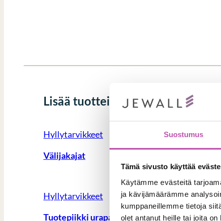
Lisää tuotteita
Hyllytarvikkeet
Suostumus
Välijakajat
Tämä sivusto käyttää eväste
Käytämme evästeitä tarjoama
ja kävijämäärämme analysoim
Hyllytarvikkeet
kumppaneillemme tietoja siitä
Tuotepiikki urapaneeliin
olet antanut heille tai joita o