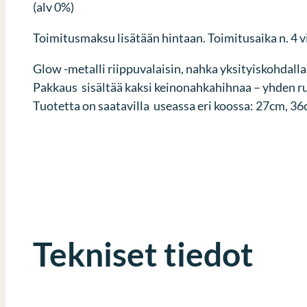
(alv 0%)
Toimitusmaksu lisätään hintaan. Toimitusaika n. 4 v
Glow -metalli riippuvalaisin, nahka yksityiskohdall
Pakkaus sisältää kaksi keinonahkahihnaa – yhden r
Tuotetta on saatavilla useassa eri koossa: 27cm, 3
Tekniset tiedot