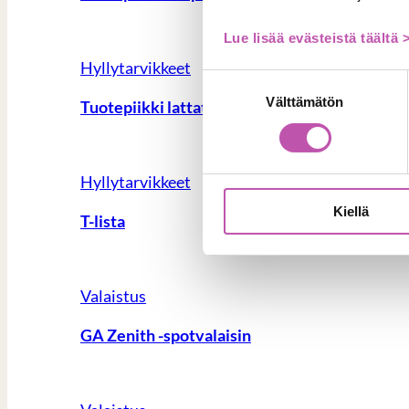
Lue lisää evästeistä täältä 
Hyllytarvikkeet
Suostumuksen
Välttämätön
valinta
Tuotepiikki lattatankoon
Hyllytarvikkeet
Kiellä
T-lista
Valaistus
GA Zenith -spotvalaisin