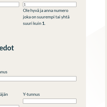
Ole hyvä ja anna numero
joka on suurempi tai yhtä
suuri kuin
1
.
iedot
nnus
täjän
Y-tunnus