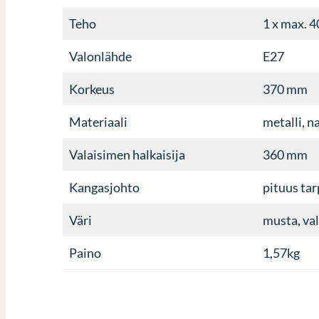
Teho
1 x max. 
Valonlähde
E27
Korkeus
370 mm
Materiaali
metalli, n
Valaisimen halkaisija
360 mm
Kangasjohto
pituus ta
Väri
musta, val
Paino
1,57kg