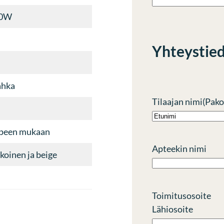
40W
Yhteystie
ahka
Tilaajan nimi
(Pako
E
rpeen mukaan
t
Apteekin nimi
koinen ja beige
u
n
i
m
Toimitusosoite
i
Lähiosoite