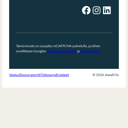
Facebook
Instagram
LinkedIn
Tämä sivusto on suojattu reCAPTCHA-palvelulla, ja siihen
sovelletaan Googlen
tietosuojakäytäntöä
ja
palveluehtoja
.
Vastuullisuusraportti
Tietosuoja
Evästeet
© 2026 Jewall Oy