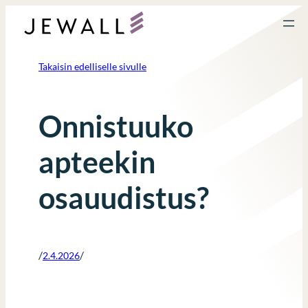
Siirry
sisältöön
Takaisin edelliselle sivulle
Onnistuuko
apteekin
osauudistus?
/
/
2.4.2026