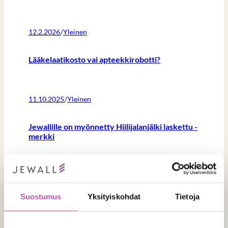
/
12.2.2026
Yleinen
Lääkelaatikosto vai apteekkirobotti?
/
11.10.2025
Yleinen
Jewallille on myönnetty Hiilijalanjälki laskettu -
merkki
/
20.8.2025
Yleinen
Suostumus
Yksityiskohdat
Tietoja
Miksi henkilökunta kannattaa ottaa mukaan
apteekin kalustesuunnitteluun? 3 vinkkiä tiimin
osallistamiseen!