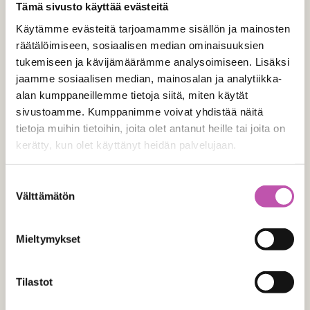
Tämä sivusto käyttää evästeitä
Käytämme evästeitä tarjoamamme sisällön ja mainosten
räätälöimiseen, sosiaalisen median ominaisuuksien
tukemiseen ja kävijämäärämme analysoimiseen. Lisäksi
jaamme sosiaalisen median, mainosalan ja analytiikka-
alan kumppaneillemme tietoja siitä, miten käytät
sivustoamme. Kumppanimme voivat yhdistää näitä
tietoja muihin tietoihin, joita olet antanut heille tai joita on
kerätty, kun olet käyttänyt heidän palvelujaan.
Lue lisää evästeistä täältä >
Suostumuksen
Välttämätön
valinta
Jewall Oy
Mieltymykset
Yrittäjäntie 9, 60100 Seinäjoki
Y-tunnus: 2113585-2
Tilastot