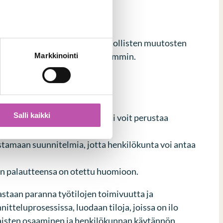
symmärrystä ja helpottaa mahdollisten muutosten
euttaminen sujuvat mutkattomammin.
Markkinointi
Salli kaikki
jen muodossa. Vaihtoehtoisesti voit perustaa
teuudistuksen aikana.
istamaan suunnitelmia, jotta henkilökunta voi antaa
dän palautteensa on otettu huomioon.
astaan paranna työtilojen toimivuutta ja
tteluprosessissa, luodaan tiloja, joissa on ilo
laisten osaaminen ja henkilökunnan käytännön