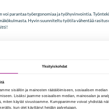
oi parantaa työergonomiaa ja työhyvinvointia. Työntekijät
näkökulmasta. Hyvin suunniteltu työtila vähentää rasitusv
tti!
päristöönsä, heidän sitoutumisensa ja motivaationsa ty
tekijät kokevat olevansa tärkeä osa työpaikkaansa ja sen ke
Yksityiskohdat
itä
mme sisällön ja mainosten räätälöimiseen, sosiaalisen median
lmaa ja innovatiivisia ratkaisuja, mutta henkilökunnan k
iseen. Lisäksi jaamme sosiaalisen median, mainosalan ja analy
aa välttämään suunnittelussa virheitä, jotka saattaisivat 
, miten käytät sivustoamme. Kumppanimme voivat yhdistää näitä t
n kerätty, kun olet käyttänyt heidän palvelujaan.