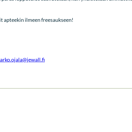
it apteekin ilmeen freesaukseen!
arko.ojala@jewall.fi