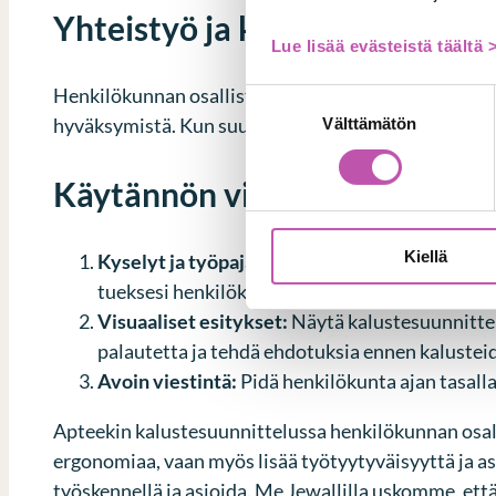
Yhteistyö ja kommunikaatio
Lue lisää evästeistä täältä 
Henkilökunnan osallistaminen suunnitteluprosessii
Suostumuksen
hyväksymistä. Kun suunnitteluprosessi on avoin ja
Välttämätön
valinta
Käytännön vinkit henkilökunn
Kiellä
Kyselyt ja työpajat:
Kysy henkilökunnalta heidä
tueksesi henkilökunnasta muutamien henkilöi
Visuaaliset esitykset:
Näytä kalustesuunnittel
palautetta ja tehdä ehdotuksia ennen kalusteid
Avoin viestintä:
Pidä henkilökunta ajan tasall
Apteekin kalustesuunnittelussa henkilökunnan osalli
ergonomiaa, vaan myös lisää työtyytyväisyyttä ja as
työskennellä ja asioida. Me Jewallilla uskomme, et