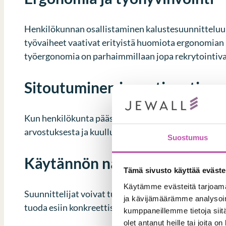
Henkilökunnan osallistaminen kalustesuunnitteluun v
työvaiheet vaativat erityistä huomiota ergonomian 
työergonomia on parhaimmillaan jopa rekrytointival
Sitoutuminen ja motivaatio
Kun henkilökunta pääsee vaikuttamaan omaan työym
arvostuksesta ja kuulluksi tulemisesta. Tällöin työn
Suostumus
Käytännön näkökulma
Tämä sivusto käyttää eväste
Käytämme evästeitä tarjoama
Suunnittelijat voivat tuoda mukanaan uutta näköku
ja kävijämäärämme analysoim
tuoda esiin konkreettisia parannusehdotuksia ja autt
kumppaneillemme tietoja siitä
olet antanut heille tai joita o