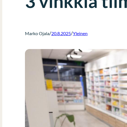
3 vinkkiä tii
/
/
Marko Ojala
20.8.2025
Yleinen