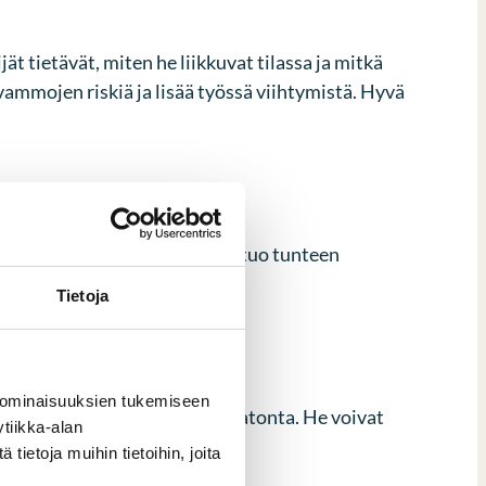
 tietävät, miten he liikkuvat tilassa ja mitkä
ammojen riskiä ja lisää työssä viihtymistä. Hyvä
öhön kasvaa. Osallistaminen tuo tunteen
hittämistä.
Tietoja
 ominaisuuksien tukemiseen
äytännön kokemus on korvaamatonta. He voivat
tiikka-alan
tulla esiin vasta käytännössä.
ietoja muihin tietoihin, joita