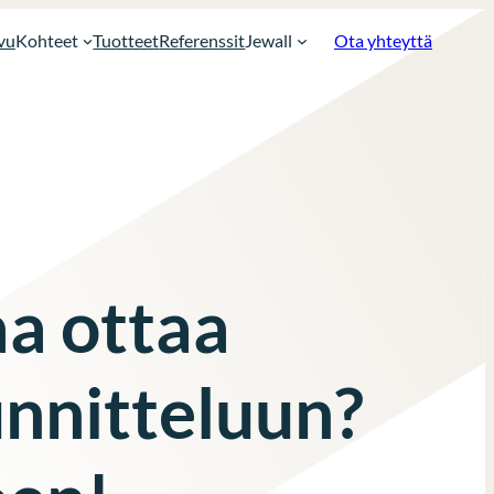
vu
Kohteet
Tuotteet
Referenssit
Jewall
Ota yhteyttä
a ottaa
nnitteluun?