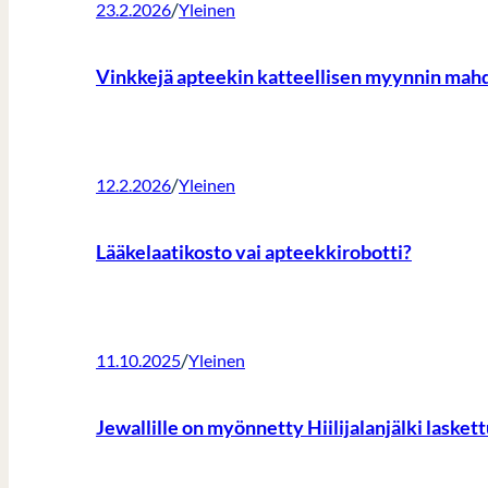
/
23.2.2026
Yleinen
Vinkkejä apteekin katteellisen myynnin mah
/
12.2.2026
Yleinen
Lääkelaatikosto vai apteekkirobotti?
/
11.10.2025
Yleinen
Jewallille on myönnetty Hiilijalanjälki lasket