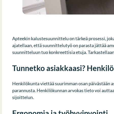
Apteekin kalustesuunnittelu on tärkeä prosessi, jok
ajatellaan, että suunnittelutyö on parasta jättää a
suunnitteluun tuo konkreettisia etuja. Tarkastellaa
Tunnetko asiakkaasi? Henkilö
Henkilökunta viettää suurimman osan päivästään asia
parannusta. Henkilökunnan arvokas tieto voi autta
sijoittelun.
Ergonomia ja työhyvinvointi