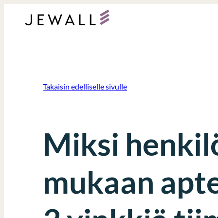
Siirry
sisältöön
Takaisin edelliselle sivulle
Miksi henkil
mukaan apte