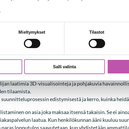
>
n edistää yhteistyötä ja avoimuutta. Se lisää myös yhtei
 osallistava, myös muutoksista viestiminen ja niiden tot
Mieltymykset
Tilastot
an osallistamiseen
Salli valinta
n mielipiteitään ja ideoitaan joko kyselyiden tai työpajo
den ryhmän, joka edustaa henkilökunnan näkemystä kalus
ijan laatimia 3D-visualisointeja ja pohjakuvia havainnoll
en tilaamista.
a suunnitteluprosessin edistymisestä ja kerro, kuinka hei
staminen on asia joka maksaa itsensä takaisin. Se ei aino
iakaspalvelun laatua. Kun henkilökunnan ääni kuuluu suunni
tä paras lopputulos saavutetaan, kun yhdistetään ammatti