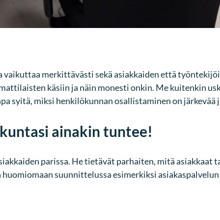
a vaikuttaa merkittävästi sekä asiakkaiden että työntekijö
mmattilaisten käsiin ja näin monesti onkin. Me kuitenkin 
npa syitä, miksi henkilökunnan osallistaminen on järkevää j
kuntasi ainakin tuntee!
kkaiden parissa. He tietävät parhaiten, mitä asiakkaat ta
a huomiomaan suunnittelussa esimerkiksi asiakaspalvelun 