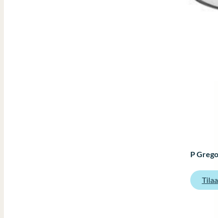
P Grego
Tila