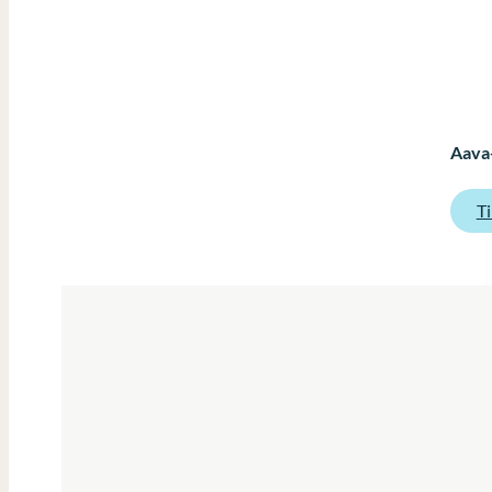
Aava-
Ti