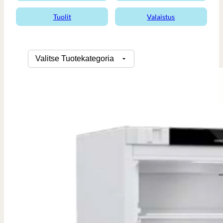
Tuolit
Valaistus
Tuotekategoriat