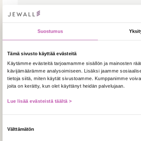
Suostumus
Yksit
Tämä sivusto käyttää evästeitä
Käytämme evästeitä tarjoamamme sisällön ja mainosten räät
kävijämäärämme analysoimiseen. Lisäksi jaamme sosiaalise
tietoja siitä, miten käytät sivustoamme. Kumppanimme voivat yhd
Kam
joita on kerätty, kun olet käyttänyt heidän palvelujaan.
Lue lisää evästeistä täältä >
T
Suostumuksen
Välttämätön
valinta