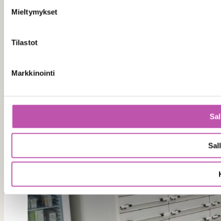
Mieltymykset
Tilastot
Markkinointi
Sal
Sall