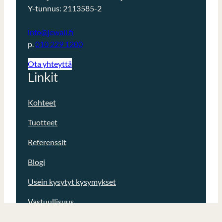
Y-tunnus: 2113585-2
info@jewall.fi
p.
010 229 1200
Ota yhteyttä
Linkit
Kohteet
Tuotteet
Referenssit
Blogi
Usein kysytyt kysymykset
Vastuullisuus