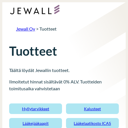
Siirry
sisältöön
Jewall Oy
>
Tuotteet
Tuotteet
Täältä löydät Jewallin tuotteet.
Ilmoitetut hinnat sisältävät 0% ALV. Tuotteiden
toimitusaika vahvistetaan
Hyllytarvikkeet
Kalusteet
Lääkejääkaapit
Lääkelaatikosto ICAS